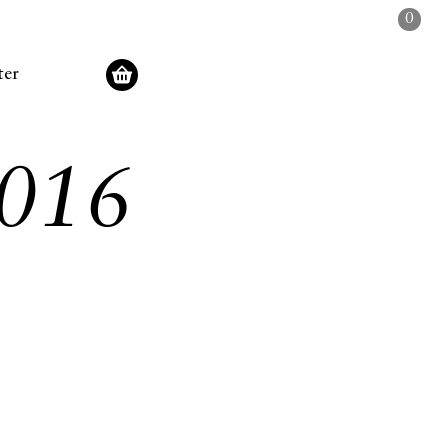
0
ter
016