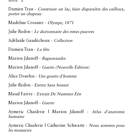
lettre "L"
Damien Tran -
Construire un lac, faire disparaître des cailloux,
porter un chapeau
Madeline Crosnier -
Olympe, 1871
Julie Redon -
Le dictionnaire des rimes pauvres
Adélaïde Gaudéchoux -
Collection
Damien Tran -
La fête
Marion Jdanoff -
Baguenaudes
Marion Jdanoff -
Guerre (Nouvelle Édition)
Alice Dourlen -
Une goutte d'homme
Julie Redon -
Entrez Sans Sonnet
Maud Faivre -
Extrait De Nummer Één
Marion Jdanoff -
Guerre
Aymeric Chaslerie | Marion Jdanoff -
Atlas d'anatomie
humaine
Aymeric Chaslerie | Catherine Schwartz -
Nous sommes pour
les massacres