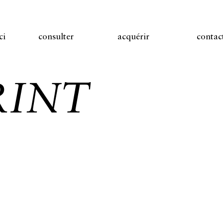
ci
consulter
acquérir
contac
RINT